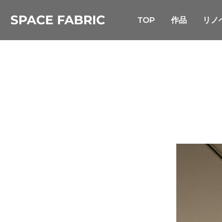
コ
SPACE FABRIC
ン
TOP
作品
リノ
テ
ン
ツ
へ
ス
キ
ッ
プ