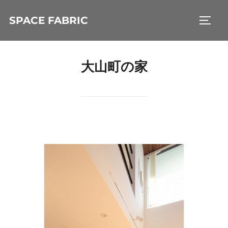
コ
SPACE FABRIC
ン
サイド
テ
ン
大山町の家
ツ
へ
ス
キ
ッ
プ