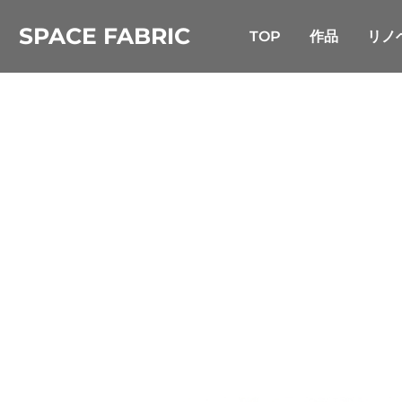
コ
SPACE FABRIC
ン
TOP
作品
リノ
テ
ン
ツ
へ
ス
キ
ッ
プ